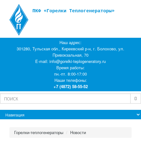
ПКФ «Горелки Теплогенераторы»
Наш адрес:
301280, Тульская обл., Киреевский р-н, г. Болохово, ул.
Привокзальная, 70
E-mail:
info@gorelki-teplogeneratory.ru
Время работы:
пн.-пт. 8:00-17:00
Наши телефоны:
+7 (4872) 58-55-52
Горелки-теплогенераторы
Новости