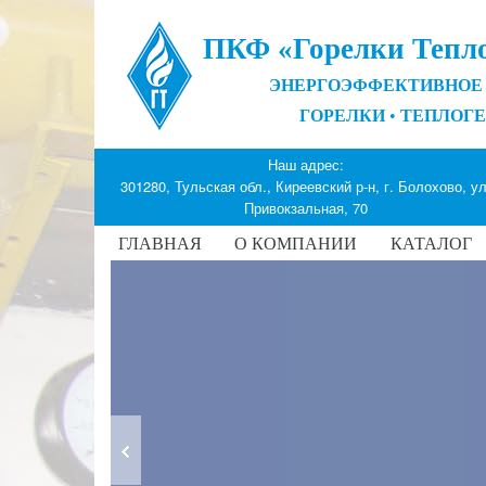
ПКФ «Горелки Тепл
ЭНЕРГОЭФФЕКТИВНОЕ 
ГОРЕЛКИ
•
ТЕПЛОГ
Наш адрес:
301280, Тульская обл., Киреевский р-н, г. Болохово, ул
Привокзальная, 70
ГЛАВНАЯ
О КОМПАНИИ
КАТАЛОГ
Теплогенераторы-воздухонагр