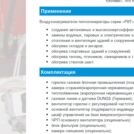
топливе», что 
Применение
Воздухонагреватели-теплогенераторы серии «РВТ»
создания автономных и высокоэнергоэффект
замены водяных, паровых и электрических 
отопления и вентиляции зданий и сооружен
обогрева складов и ангаров;
обогрева спортивных зданий и сооружений;
обогрева теплиц, птичников, свинарников и т.
обогрева стволов шахт.
Комплектация
горелка газовая блочная промышленная (пл
камера сгорания(жаропрочная нержавеющая 
теплообменник (жаропрочная нержавеющая с
газовая линии и датчики DUNGS (Германия);
вентилятор горелки с регулируемой частото
основной вентилятор (подбирается индивиду
шкаф управления на базе микроконтроллерно
ЧРП основного вентилятора (опционально);
блок фильтров (опционально);
камера смешения (опционально);