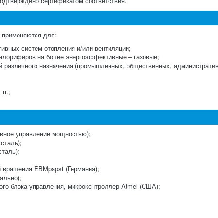
подтверждено сертификатом соответствия.
 применяются для:
ивных систем отопления и/или вентиляции;
калориферов на более энергоэффективные – газовые;
ий различного назначения (промышленных, общественных, административ
 п.;
авное управление мощностью);
сталь);
таль);
й вращения EBMpapst (Германия);
ально);
го блока управления, микроконтроллер Atmel (США);