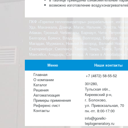
возможно изготовление воздухонагревателей
ПКФ «Горелки теплогенераторы» разрабатывает, изготав
Удэ, Махачкала, Донецк, Магас, Нальчик, Элиста, Черк
Абакан, Грозный, Чебоксары, Барнаул, Чита, Петропавл
Белгород, Брянск, Владимир, Волгоград, Вологда, Ворон
Магадан, Мурманск, Нижний Новгород, Великий Новгород
Екатеринбург, Смоленск, Тамбов, Тверь, Томск, Тула, 
Мансийск, Анадырь, Салехард. А также в Азербайджан,
Меню
Наши контакты
Главная
+7 (4872) 58-55-52
О компании
301280,
Каталог
Тульская обл.,
Решения
Киреевский р-н,
Автоматизация
г. Болохово,
Примеры применения
Референс-лист
ул. Привокзальная, 70
Контакты
пн.-пт. 8:00-17:00
info@gorelki-
teplogeneratory.ru