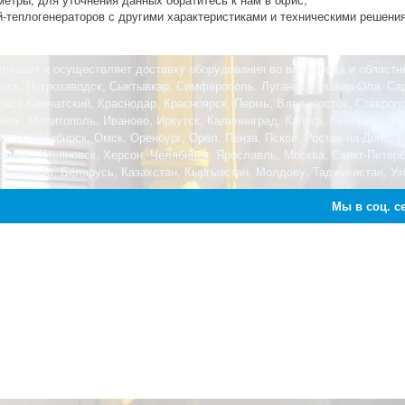
-теплогенераторов с другими характеристиками и техническими решени
ливает и осуществляет доставку оборудования во все города и областн
есск, Петрозаводск, Сыктывкар, Симферополь, Луганск, Йошкар-Ола, Сар
овск-Камчатский, Краснодар, Красноярск, Пермь, Владивосток, Ставроп
еж, Мелитополь, Иваново, Иркутск, Калининград, Калуга, Кемерово, Кир
, Новосибирск, Омск, Оренбург, Орёл, Пенза, Псков, Ростов-на-Дону, 
Тюмень, Ульяновск, Херсон, Челябинск, Ярославль, Москва, Санкт-Петер
 Армению, Беларусь, Казахстан, Кыргызстан, Молдову, Таджикистан, Узб
Мы в соц. с