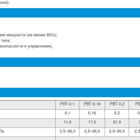
льно).
ния мощности (не менее 93%);
 типа;
езопасности и управления);
РВТ-0.1
РВТ-0.16
РВТ-0.2
РВ
0,1
0,16
0,2
0
11,0
17,0
21,0
Па
2,5–36,0
2,5–36,0
2,5–36,0
2,