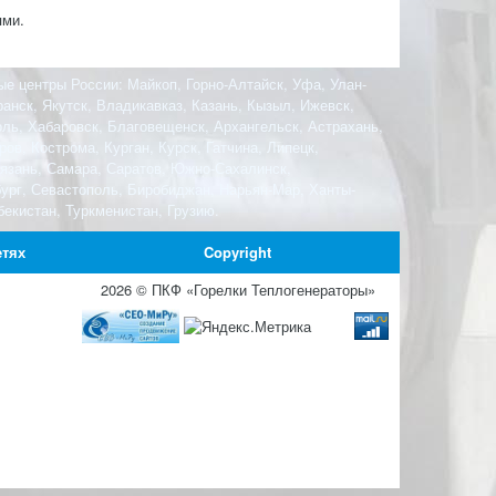
ями.
ые центры России: Майкоп, Горно-Алтайск, Уфа, Улан-
анск, Якутск, Владикавказ, Казань, Кызыл, Ижевск,
оль, Хабаровск, Благовещенск, Архангельск, Астрахань,
ов, Кострома, Курган, Курск, Гатчина, Липецк,
Рязань, Самара, Саратов, Южно-Сахалинск,
бург, Севастополь, Биробиджан, Нарьян-Мар, Ханты-
екистан, Туркменистан, Грузию.
етях
Copyright
2026 © ПКФ «Горелки Теплогенераторы»