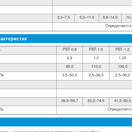
3,3–7,5
5,3–11,9
6,6–14,9
10,
Определяется
рактеристик
ь
РВТ-0.8
РВТ-1.0
РВТ-1.2
0,8
1,0
1,25
85,0
110,0
130,0
Па
3,5–50,0
2,5–36,0
2,5–36,0
26,5–59,7
33,2–74,6
41,5–93,3
Па
Определяетс
етры, для уточнения данных обратитесь к нам в офис;