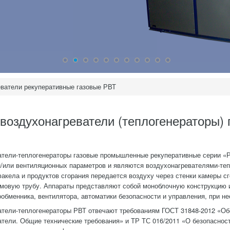
ватели рекуперативные газовые РВТ
воздухонагреватели (теплогенераторы
атели-теплогенераторы газовые промышленные рекуперативные серии «Р
/или вентиляционных параметров и являются воздухонагревателями-тепл
факела и продуктов сгорания передается воздуху через стенки камеры с
ымовую трубу. Аппараты представляют собой моноблочную конструкцию 
ообменника, вентилятора, автоматики безопасности и управления, при н
атели-теплогенераторы РВТ отвечают требованиям ГОСТ 31848-2012 «О
тели. Общие технические требования» и ТР ТС 016/2011 «О безопаснос