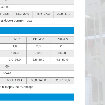
40–90
4–23,5
13,3–29,9
16,6–37,3
20,9–47,0
 выбором вентилятора
РВТ-1.6
РВТ-2.0
РВТ-2.5
1,6
2,0
2,5
170,0
210,0
260,0
3,0–36,0
3,5–50,0
4,5–50,0
60
40–90
53,1–119,4
66,3–149,3
82,9–186,6
я выбором вентилятора