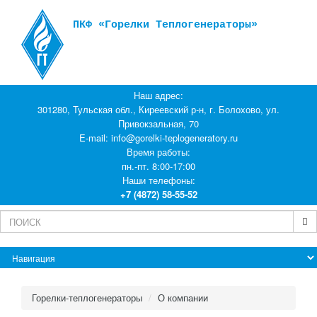
ПКФ «Горелки Теплогенераторы»
Наш адрес:
301280, Тульская обл., Киреевский р-н, г. Болохово, ул.
Привокзальная, 70
E-mail:
info@gorelki-teplogeneratory.ru
Время работы:
пн.-пт. 8:00-17:00
Наши телефоны:
+7 (4872) 58-55-52
Горелки-теплогенераторы
О компании