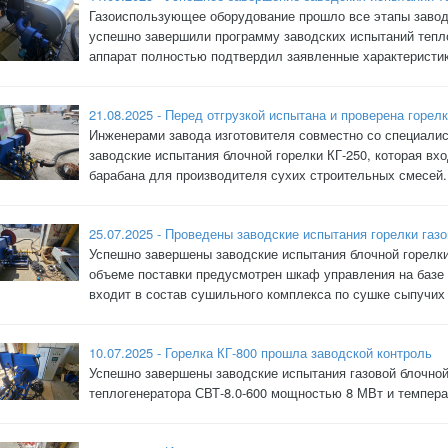
Газоиспользующее оборудование прошло все этапы завод
успешно завершили программу заводских испытаний тепло
аппарат полностью подтвердил заявленные характеристики 
21.08.2025 - Перед отгрузкой испытана и проверена горелк
Инженерами завода изготовителя совместно со специалис
заводские испытания блочной горелки КГ-250, которая вх
барабана для производителя сухих строительных смесей.
25.07.2025 - Проведены заводские испытания горелки газо
Успешно завершены заводские испытания блочной горелк
объеме поставки предусмотрен шкаф управления на базе 
входит в состав сушильного комплекса по сушке сыпучих 
10.07.2025 - Горелка КГ-800 прошла заводской контроль
Успешно завершены заводские испытания газовой блочной 
теплогенератора СВТ-8.0-600 мощностью 8 МВт и темпер