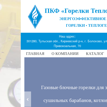
ПКФ «Горелки Тепл
ЭНЕРГОЭФФЕКТИВНОЕ 
ГОРЕЛКИ
•
ТЕПЛОГ
Наш адрес:
301280, Тульская обл., Киреевский р-н, г. Болохово, ул
Привокзальная, 70
ГЛАВНАЯ
О КОМПАНИИ
КАТАЛОГ