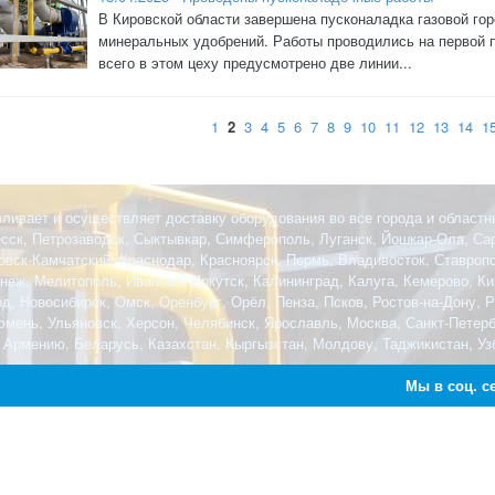
В Кировской области завершена пусконаладка газовой гор
минеральных удобрений. Работы проводились на первой п
всего в этом цеху предусмотрено две линии...
1
2
3
4
5
6
7
8
9
10
11
12
13
14
1
ливает и осуществляет доставку оборудования во все города и областн
есск, Петрозаводск, Сыктывкар, Симферополь, Луганск, Йошкар-Ола, Сар
овск-Камчатский, Краснодар, Красноярск, Пермь, Владивосток, Ставроп
еж, Мелитополь, Иваново, Иркутск, Калининград, Калуга, Кемерово, Кир
, Новосибирск, Омск, Оренбург, Орёл, Пенза, Псков, Ростов-на-Дону, 
Тюмень, Ульяновск, Херсон, Челябинск, Ярославль, Москва, Санкт-Петер
 Армению, Беларусь, Казахстан, Кыргызстан, Молдову, Таджикистан, Узб
Мы в соц. с