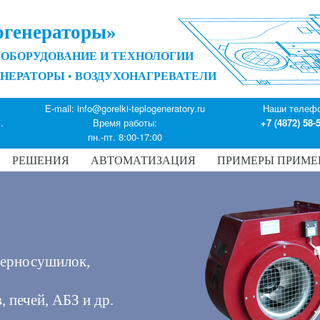
огенераторы»
ОБОРУДОВАНИЕ И ТЕХНОЛОГИИ
ЕНЕРАТОРЫ
•
ВОЗДУХОНАГРЕВАТЕЛИ
E-mail:
info@gorelki-teplogeneratory.ru
Наши телеф
.
Время работы:
+7 (4872) 58-
пн.-пт. 8:00-17:00
РЕШЕНИЯ
АВТОМАТИЗАЦИЯ
ПРИМЕРЫ ПРИМЕ