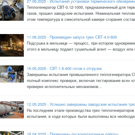
27.06.2025 - Испытания установки термического обезвреж
Теплогенератор СВТ-0.12-1000, предназначенный для тер
газов, прошел заводские испытания. Номинальная теплов
этом температура в смесительной камере сгорания состав
11.06.2025 - Произведен запуск трех СВТ-4.0-600
Подсушка в мельнице — процесс, при котором одновреме
этого в мельницу подают сушильный агент — воздух или 
16.05.2025 - СВТ-1.6-400 готов к отгрузке
Завершены испытания промышленного теплогенератора СВТ
полный комплекс проверок, включая тестирование всех 
проверке исполнительных механизмов...
12.05.2025 - Успешно завершены заводские испытания тре
На последнем этапе производства трех теплогенераторов
испытания, в ходе которых были выполнены все необходи
18.04.2025 - Проведены пусконаладочные работы