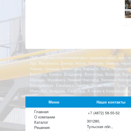
ПКФ «Горелки теплогенераторы» разрабатывает, изготав
Удэ, Махачкала, Донецк, Магас, Нальчик, Элиста, Черк
Абакан, Грозный, Чебоксары, Барнаул, Чита, Петропавл
Белгород, Брянск, Владимир, Волгоград, Вологда, Ворон
Магадан, Мурманск, Нижний Новгород, Великий Новгород
Екатеринбург, Смоленск, Тамбов, Тверь, Томск, Тула, 
Мансийск, Анадырь, Салехард. А также в Азербайджан,
Меню
Наши контакты
Главная
+7 (4872) 58-55-52
О компании
301280,
Каталог
Тульская обл.,
Решения