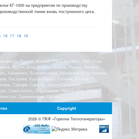
елки КГ-1000 на предприятии по производству
роизводственной линии вновь построенного цеха,
5
16
17
18
19
ые центры России: Майкоп, Горно-Алтайск, Уфа, Улан-
анск, Якутск, Владикавказ, Казань, Кызыл, Ижевск,
оль, Хабаровск, Благовещенск, Архангельск, Астрахань,
ов, Кострома, Курган, Курск, Гатчина, Липецк,
Рязань, Самара, Саратов, Южно-Сахалинск,
бург, Севастополь, Биробиджан, Нарьян-Мар, Ханты-
екистан, Туркменистан, Грузию.
етях
Copyright
2026 © ПКФ «Горелки Теплогенераторы»