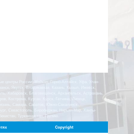
ые центры России: Майкоп, Горно-Алтайск, Уфа, Улан-
анск, Якутск, Владикавказ, Казань, Кызыл, Ижевск,
оль, Хабаровск, Благовещенск, Архангельск, Астрахань,
ов, Кострома, Курган, Курск, Гатчина, Липецк,
Рязань, Самара, Саратов, Южно-Сахалинск,
бург, Севастополь, Биробиджан, Нарьян-Мар, Ханты-
екистан, Туркменистан, Грузию.
етях
Copyright