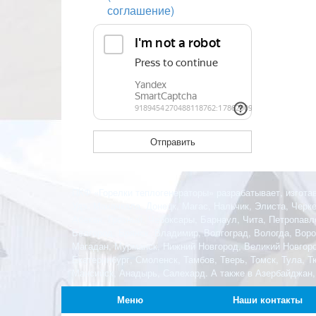
соглашение)
ПКФ «Горелки теплогенераторы» разрабатывает, изготав
Удэ, Махачкала, Донецк, Магас, Нальчик, Элиста, Черк
Абакан, Грозный, Чебоксары, Барнаул, Чита, Петропавл
Белгород, Брянск, Владимир, Волгоград, Вологда, Ворон
Магадан, Мурманск, Нижний Новгород, Великий Новгород
Екатеринбург, Смоленск, Тамбов, Тверь, Томск, Тула, 
Мансийск, Анадырь, Салехард. А также в Азербайджан,
Меню
Наши контакты