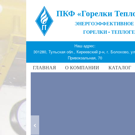
ПКФ «Горелки Тепл
ЭНЕРГОЭФФЕКТИВНОЕ 
ГОРЕЛКИ
•
ТЕПЛОГ
Наш адрес:
301280, Тульская обл., Киреевский р-н, г. Болохово, ул
Привокзальная, 70
ГЛАВНАЯ
О КОМПАНИИ
КАТАЛОГ