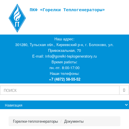
ПКФ «Горелки Теплогенераторы»
Наш адрес:
301280, Тульская обл., Киреевский р-н, г. Болохово, ул.
Привокзальная, 70
E-mail:
info@gorelki-teplogeneratory.ru
Время работы:
пн.-пт. 8:00-17:00
Наши телефоны:
+7 (4872) 58-55-52
Горелки-теплогенераторы
Документы